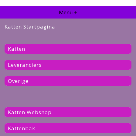
Menu +
Katten Startpagina
Katten
Leveranciers
Overige
Katten Webshop
Kattenbak