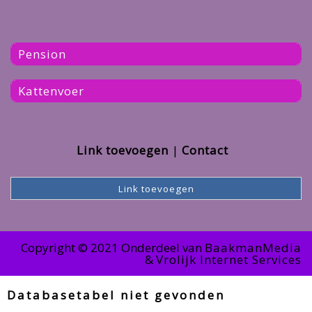
Pension
Kattenvoer
Link toevoegen
Contact
Link toevoegen
Copyright © 2021 Onderdeel van
BaakmanMedia
&
Vrolijk Internet Services
Databasetabel niet gevonden